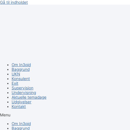
Gå til indholdet
Om In3pid
Baggrund
UKN
Konsulent
Exit
Supervision
Undervisning
Aktuelle temadage
Udgivelser
Kontakt
Menu
Om In3pid
Baggrund