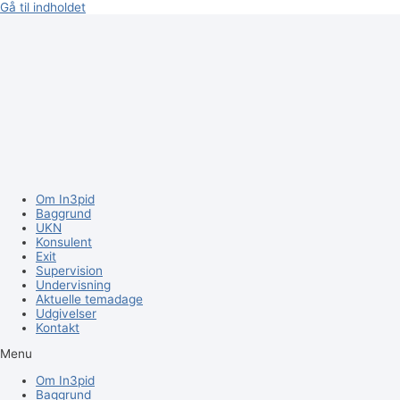
Gå til indholdet
Om In3pid
Baggrund
UKN
Konsulent
Exit
Supervision
Undervisning
Aktuelle temadage
Udgivelser
Kontakt
Menu
Om In3pid
Baggrund